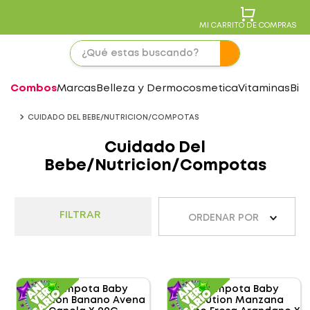
MI CARRITO DE COMPRAS
Combos
Marcas
Belleza y Dermocosmetica
Vitaminas
Bie
CUIDADO DEL BEBE/NUTRICION/COMPOTAS
Cuidado Del
Bebe/Nutricion/compotas
FILTRAR
ORDENAR POR