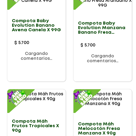
Compota Baby
Compota Baby
Evolution Banano
Evolution Manzana
Avena Canela X 99G
Banano Fresa
Arandano X 99G
$
5
.
700
$
5
.
700
Cargando
Cargando
comentarios…
comentarios…
Compota Máh
Compota Máh
Frutos Tropicales X
Melocotón Fresa
90g
Manzana X 90g