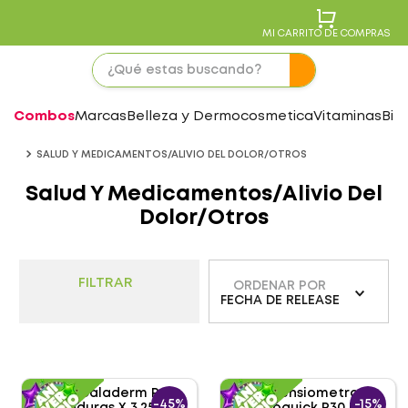
MI CARRITO DE COMPRAS
Combos
Marcas
Belleza y Dermocosmetica
Vitaminas
Bie
SALUD Y MEDICAMENTOS/ALIVIO DEL DOLOR/OTROS
Salud Y Medicamentos/Alivio Del
Dolor/Otros
FILTRAR
ORDENAR POR
FECHA DE RELEASE
-
45%
-
15%