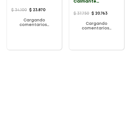
Calmante
Humectante X 60G
$
34
.
100
$
23
.
870
$
37
.
750
$
20
.
763
Cargando
Cargando
comentarios…
comentarios…