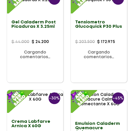
Gel Caladerm Post
Tensiometro
Picaduras X 3.25ml
Glucoquick P30 Plus
$
44
.
000
$
24
.
200
$
203
.
500
$
172
.
975
Cargando
Cargando
comentarios…
comentarios…
-
30%
-
45%
Crema Labfarve
Emulsion Caladerm
Arnica X 60G
Quemacure