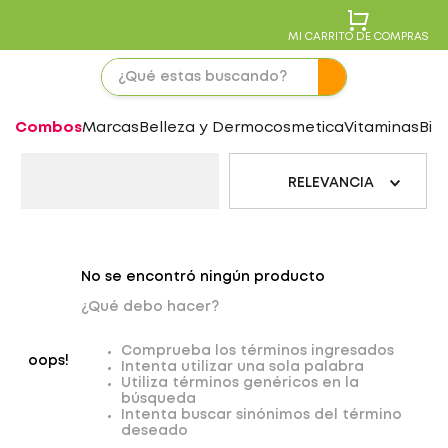
MI CARRITO DE COMPRAS
Combos
Marcas
Belleza y Dermocosmetica
Vitaminas
Bie
RELEVANCIA
No se encontró ningún producto
¿Qué debo hacer?
Comprueba los términos ingresados
oops!
Intenta utilizar una sola palabra
Utiliza términos genéricos en la
búsqueda
Intenta buscar sinónimos del término
deseado