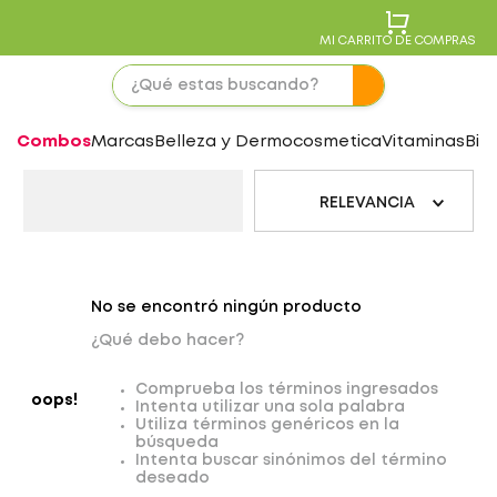
MI CARRITO DE COMPRAS
Combos
Marcas
Belleza y Dermocosmetica
Vitaminas
Bie
RELEVANCIA
No se encontró ningún producto
¿Qué debo hacer?
Comprueba los términos ingresados
oops!
Intenta utilizar una sola palabra
Utiliza términos genéricos en la
búsqueda
Intenta buscar sinónimos del término
deseado