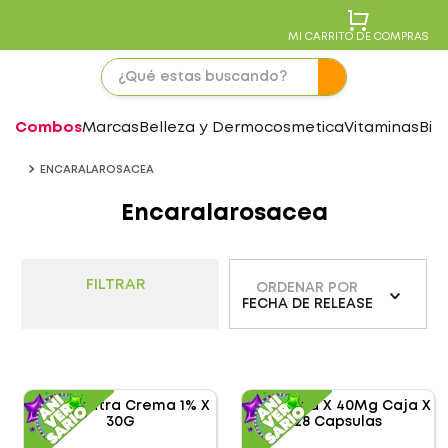
MI CARRITO DE COMPRAS
Combos
Marcas
Belleza y Dermocosmetica
Vitaminas
Bie
ENCARALAROSACEA
Encaralarosacea
FILTRAR
ORDENAR POR
FECHA DE RELEASE