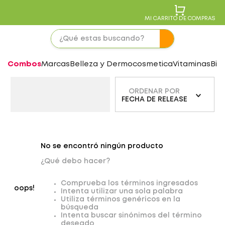
MI CARRITO DE COMPRAS
Combos
Marcas
Belleza y Dermocosmetica
Vitaminas
Bie
ORDENAR POR
FECHA DE RELEASE
No se encontró ningún producto
¿Qué debo hacer?
Comprueba los términos ingresados
oops!
Intenta utilizar una sola palabra
Utiliza términos genéricos en la
búsqueda
Intenta buscar sinónimos del término
deseado