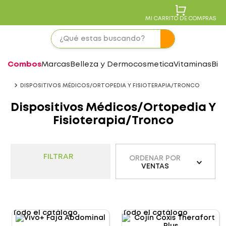
MI CARRITO DE COMPRAS
Combos
Marcas
Belleza y Dermocosmetica
Vitaminas
Bie
DISPOSITIVOS MÉDICOS/ORTOPEDIA Y FISIOTERAPIA/TRONCO
Dispositivos Médicos/Ortopedia Y
Fisioterapia/Tronco
FILTRAR
ORDENAR POR
VENTAS
Todo el catálogo
Todo el catálogo