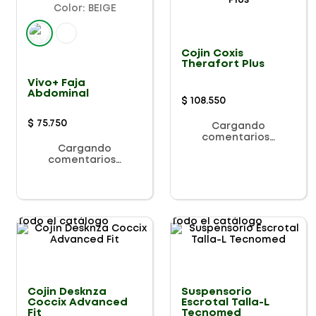
Color
:
BEIGE
Cojin Coxis
Therafort Plus
Vivo+ Faja
Abdominal
$
108
.
550
$
75
.
750
Cargando
comentarios…
Cargando
comentarios…
Todo el catálogo
Todo el catálogo
Cojin Desknza
Suspensorio
Coccix Advanced
Escrotal Talla-L
Fit
Tecnomed