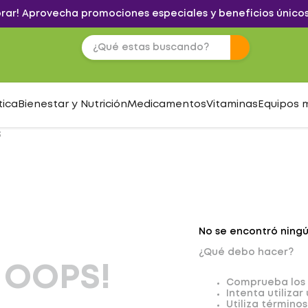
brar! Aprovecha promociones especiales y beneficios únicos
tica
Bienestar y Nutrición
Medicamentos
Vitaminas
Equipos 
S
No se encontró ning
¿Qué debo hacer?
OOPS!
Comprueba los 
Intenta utilizar
Utiliza término