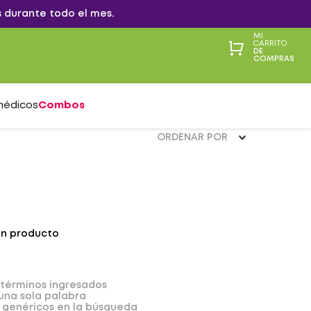
 durante todo el mes.
MI
CARRITO
DE
COMPRAS
médicos
Combos
ORDENAR POR
ún producto
términos ingresados
 una sola palabra
s genéricos en la búsqueda