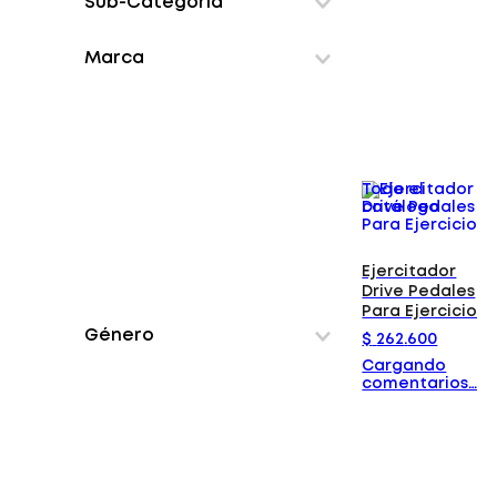
Sub-Categoría
equipos-comodidad
ayudas-fisicas
Marca
ayudas-sanitarias
bastones
Todo el
catálogo
Ejercitador
Drive Pedales
Para Ejercicio
Género
$
262
.
600
Cargando
comentarios…