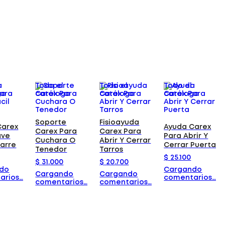
Todo el
Todo el
Todo el
go
catálogo
catálogo
catálogo
Soporte
Fisioayuda
Carex
Ayuda Carex
Carex Para
Carex Para
ave
Para Abrir Y
Cuchara O
Abrir Y Cerrar
garre
Cerrar Puerta
Tenedor
Tarros
$
25
.
100
$
31
.
000
$
20
.
700
do
Cargando
Cargando
Cargando
arios…
comentarios…
comentarios…
comentarios…