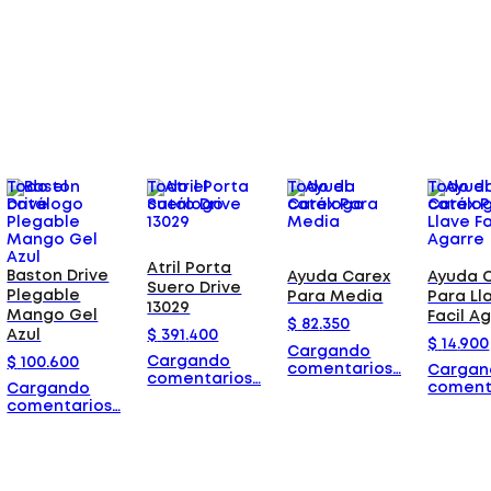
Todo el
Todo el
Todo el
Todo el
catálogo
catálogo
catálogo
catálo
Atril Porta
Baston Drive
Ayuda Carex
Ayuda 
Suero Drive
Plegable
Para Media
Para Ll
13029
Mango Gel
Facil A
$
82
.
350
Azul
$
391
.
400
$
14
.
900
Cargando
Cargando
$
100
.
600
comentarios…
Cargan
comentarios…
coment
Cargando
comentarios…