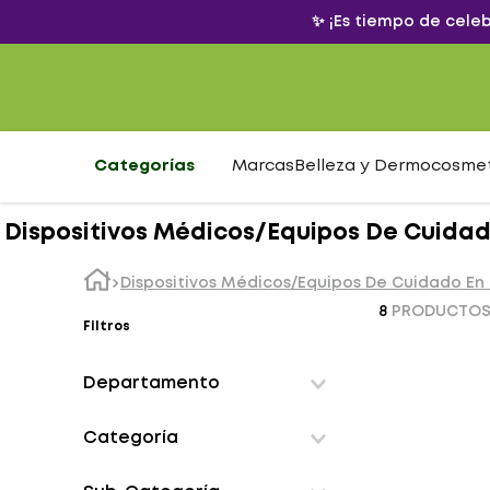
✨ ¡Es tiempo de cele
Categorías
Marcas
Belleza y Dermocosme
Dispositivos Médicos/Equipos De Cuidad
Dispositivos Médicos/Equipos De Cuidado En 
8
PRODUCTO
Filtros
Departamento
Dispositivos medicos en casa
Categoría
aparatos-movilidad-asistida