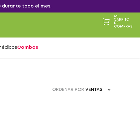
 durante todo el mes.
MI
CARRITO
DE
COMPRAS
médicos
Combos
ORDENAR POR
VENTAS