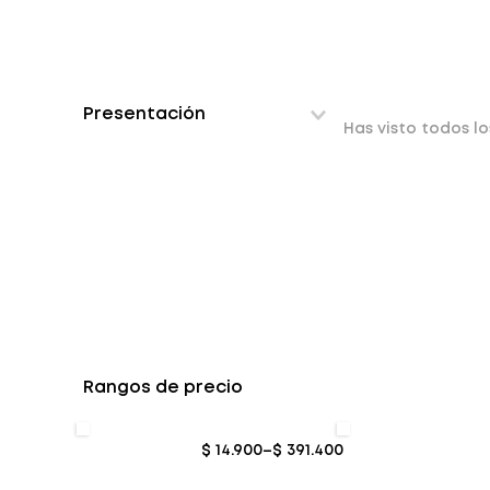
Presentación
Has visto todos l
Rangos de precio
$ 14.900
–
$ 391.400