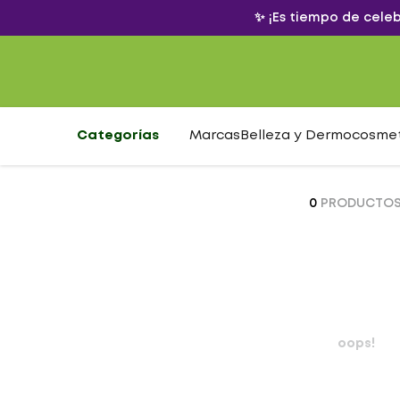
✨ ¡Es tiempo de cele
Categorías
Marcas
Belleza y Dermocosme
0
PRODUCTO
oops!