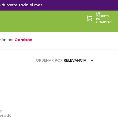
 durante todo el mes.
MI
CARRITO
DE
COMPRAS
médicos
Combos
ORDENAR POR
RELEVANCIA
da
eseado