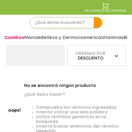
MI CARRITO DE COMPRAS
Combos
Marcas
Belleza y Dermocosmetica
Vitaminas
Bie
ORDENAR POR
DESCUENTO
No se encontró ningún producto
¿Qué debo hacer?
Comprueba los términos ingresados
oops!
Intenta utilizar una sola palabra
Utiliza términos genéricos en la
búsqueda
Intenta buscar sinónimos del término
deseado