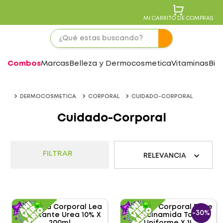
MI CARRITO DE COMPRAS
Combos
Marcas
Belleza y Dermocosmetica
Vitaminas
Bie
DERMOCOSMETICA
CORPORAL
CUIDADO-CORPORAL
Cuidado-Corporal
FILTRAR
RELEVANCIA
-
30%