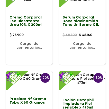
Crema Corporal
Serum Corporal
Lea Hidratante
Dove Niacinamida
Urea 10% X 200ml
Tono Uniforme X 1L
$
23
.
900
$
68
.
800
$
48
.
160
Cargando
Cargando
comentarios…
comentarios…
-
20%
-
30%
Procicar Nf Crema
Loción Cetaphil
Tubo X 60 Gramos
limpiadora Piel
sensible x 473ml