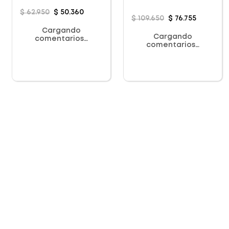
$
62
.
950
$
50
.
360
$
109
.
650
$
76
.
755
Cargando
Cargando
comentarios…
comentarios…