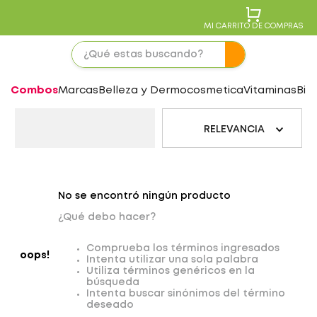
MI CARRITO DE COMPRAS
Combos
Marcas
Belleza y Dermocosmetica
Vitaminas
Bie
RELEVANCIA
No se encontró ningún producto
¿Qué debo hacer?
Comprueba los términos ingresados
oops!
Intenta utilizar una sola palabra
Utiliza términos genéricos en la
búsqueda
Intenta buscar sinónimos del término
deseado