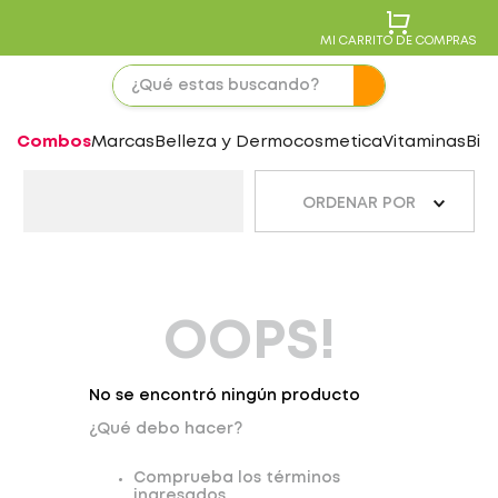
MI CARRITO DE COMPRAS
Combos
Marcas
Belleza y Dermocosmetica
Vitaminas
Bie
ORDENAR POR
OOPS!
No se encontró ningún producto
¿Qué debo hacer?
Comprueba los términos
ingresados