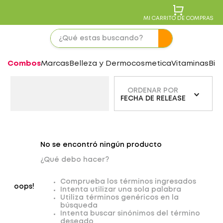
MI CARRITO DE COMPRAS
Combos
Marcas
Belleza y Dermocosmetica
Vitaminas
Bie
ORDENAR POR
FECHA DE RELEASE
No se encontró ningún producto
¿Qué debo hacer?
Comprueba los términos ingresados
oops!
Intenta utilizar una sola palabra
Utiliza términos genéricos en la
búsqueda
Intenta buscar sinónimos del término
deseado