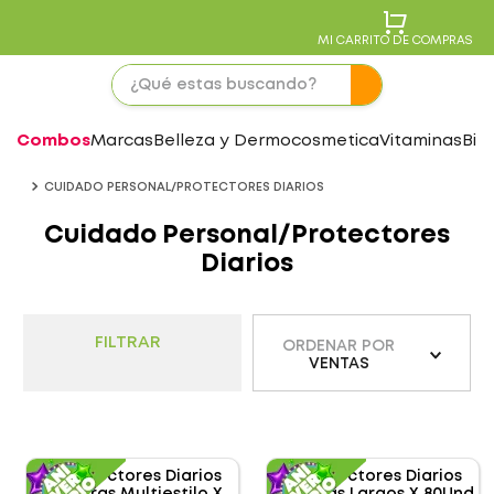
MI CARRITO DE COMPRAS
Combos
Marcas
Belleza y Dermocosmetica
Vitaminas
Bie
CUIDADO PERSONAL/PROTECTORES DIARIOS
Cuidado Personal/Protectores
Diarios
FILTRAR
ORDENAR POR
VENTAS