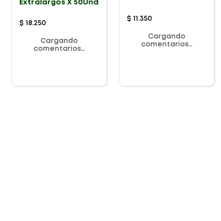
Extralargos X 50Und
$
11
.
350
$
18
.
250
Cargando
Cargando
comentarios…
comentarios…