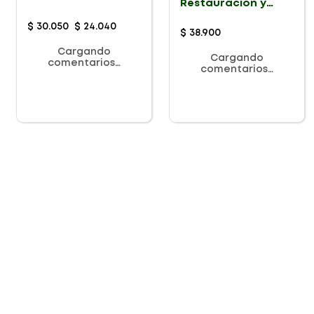
Restauracion y
Nutricion X 450ml
$
30
.
050
$
24
.
040
$
38
.
900
Cargando
Cargando
comentarios…
comentarios…