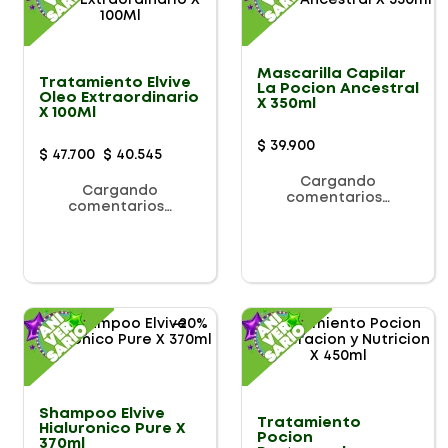
Mascarilla Capilar
Tratamiento Elvive
La Pocion Ancestral
Oleo Extraordinario
X 350ml
X 100Ml
$
39
.
900
$
47
.
700
$
40
.
545
Cargando
Cargando
comentarios…
comentarios…
-
20%
Shampoo Elvive
Tratamiento
Hialuronico Pure X
Pocion
370ml