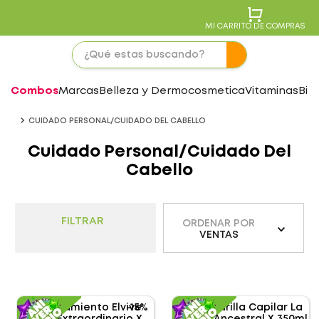
MI CARRITO DE COMPRAS
Combos
Marcas
Belleza y Dermocosmetica
Vitaminas
Bie
CUIDADO PERSONAL/CUIDADO DEL CABELLO
Cuidado Personal/Cuidado Del
Cabello
FILTRAR
ORDENAR POR
VENTAS
-
15%