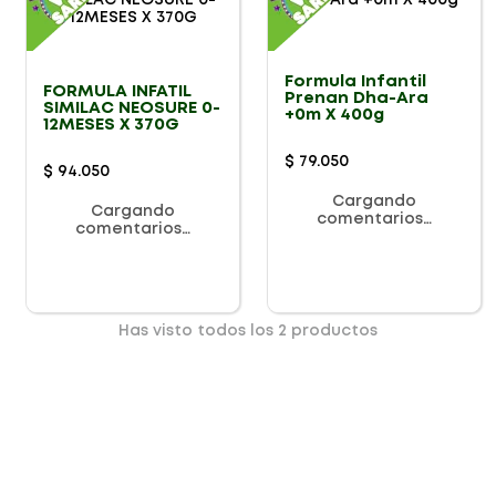
Formula Infantil
FORMULA INFATIL
Prenan Dha-Ara
SIMILAC NEOSURE 0-
+0m X 400g
12MESES X 370G
$
79
.
050
$
94
.
050
Cargando
Cargando
comentarios…
comentarios…
Has visto todos los
2
productos