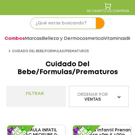
MI CARRITO DE COMPRAS
Combos
Marcas
Belleza y Dermocosmetica
Vitaminas
Bie
CUIDADO DEL BEBE/FORMULAS/PREMATUROS
Cuidado Del
Bebe/formulas/Prematuros
FILTRAR
ORDENAR POR
VENTAS