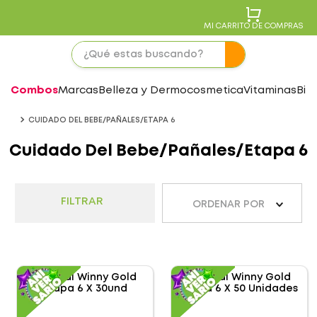
MI CARRITO DE COMPRAS
Combos
Marcas
Belleza y Dermocosmetica
Vitaminas
Bie
CUIDADO DEL BEBE/PAÑALES/ETAPA 6
Cuidado Del Bebe/pañales/etapa 6
FILTRAR
ORDENAR POR