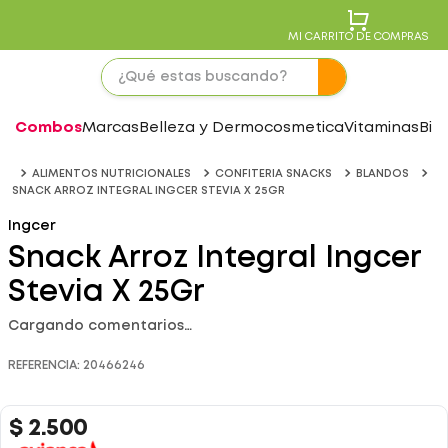
MI CARRITO DE COMPRAS
Combos
Marcas
Belleza y Dermocosmetica
Vitaminas
Bie
ALIMENTOS NUTRICIONALES
CONFITERIA SNACKS
BLANDOS
SNACK ARROZ INTEGRAL INGCER STEVIA X 25GR
Ingcer
Snack Arroz Integral Ingcer
Stevia X 25Gr
Cargando comentarios…
REFERENCIA
:
20466246
$
2
.
500