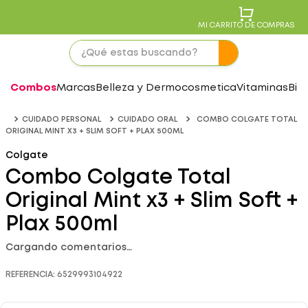
MI CARRITO DE COMPRAS
Combos
Marcas
Belleza y Dermocosmetica
Vitaminas
Bie
CUIDADO PERSONAL
CUIDADO ORAL
COMBO COLGATE TOTAL
ORIGINAL MINT X3 + SLIM SOFT + PLAX 500ML
Colgate
Combo Colgate Total
Original Mint x3 + Slim Soft +
Plax 500ml
Cargando comentarios…
REFERENCIA
:
6529993104922