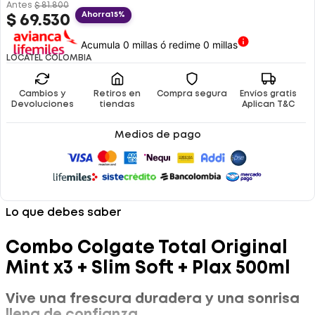
Antes
$
81
.
800
Ahorra
15%
$
69
.
530
Acumula 0 millas ó redime 0 millas
LOCATEL COLOMBIA
Cambios y
Retiros en
Compra segura
Envíos gratis
Devoluciones
tiendas
Aplican T&C
Medios de pago
Lo que debes saber
Combo Colgate Total Original
Mint x3 + Slim Soft + Plax 500ml
Vive una frescura duradera y una sonrisa
llena de confianza