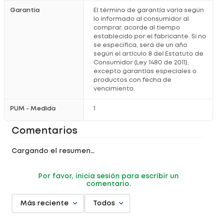
Utiliza el cepillo Slim Soft para una limpieza interdental
más
precisa
Garantía
El término de garantía varía según
Enjuaga la boca durante 30 segundos para una sensación
lo informado al consumidor al
más
refrescante
comprar, acorde al tiempo
Complementa la rutina oral al menos dos veces al día de
forma
constante
establecido por el fabricante. Si no
se especifica, será de un año
Información adicional
según el artículo 8 del Estatuto de
Consumidor (Ley 1480 de 2011),
Mantener fuera del alcance de
niños
excepto garantías especiales o
Evitar ingerir el enjuague para mayor
seguridad
Conservar los productos en un lugar
fresco
y seco
productos con fecha de
Reemplazar el cepillo cuando las cerdas presenten
vencimiento.
desgaste
visible
¿Por qué comprarlo en Locatel?
PUM - Medida
1
Productos
originales
que inspiran confianza
Comentarios
Acompañamiento con
asesoría
especializada
Opciones de
pago
cómodas y seguras
Compra fácil desde casa con experiencia
online
Cargando el resumen…
Registro sanitario:
NSOC29824-24CO / 2013DM-0010324 /
NSOC21963-06CO
Por favor, inicia sesión para escribir un
comentario.
Más reciente
Todos