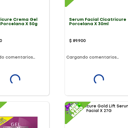
e Crema Gel
Serum Facial Cicatricure
 Porcelana X 50g
Porcelana X 30ml
0
$
89
.
900
do comentarios…
Cargando comentarios…