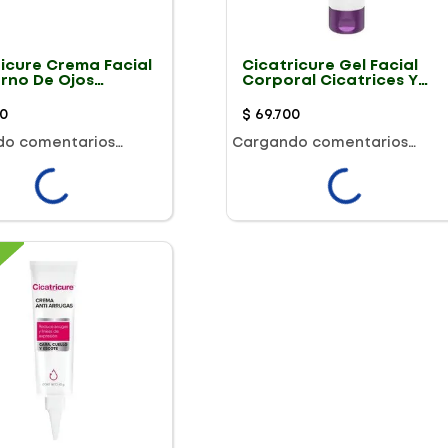
ricure Crema Facial
Cicatricure Gel Facial
rno De Ojos
Corporal Cicatrices Y
rrugas Antiedad
Estrias 60G
Filler 15G
0
$
69
.
700
do comentarios…
Cargando comentarios…