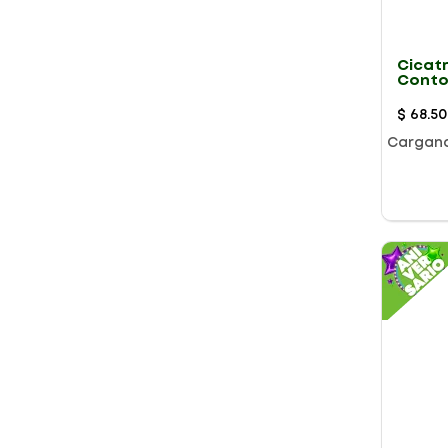
Cicat
Conto
Antia
Blur & 
$
68
.
50
Cargan