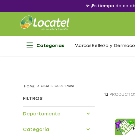
✨ ¡Es tiempo de cele
Categorías
Marcas
Belleza y Dermoc
CICATRICURE 1 MINI
13
PRODUCTO
FILTROS
Departamento
Cuidado personal
Categoría
Dermocosmetica