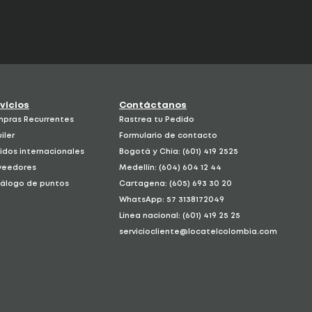
vicios
Contáctanos
pras Recurrentes
Rastrea tu Pedido
iler
Formulario de contacto
idos internacionales
Bogotá y Chía: (601) 419 2525
veedores
Medellín: (604) 604 12 44
álogo de puntos
Cartagena: (605) 693 30 20
WhatsApp: 57 3138172049
Línea nacional: (601) 419 25 25
serviciocliente@locatelcolombia.com