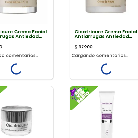
ricure Crema Facial
Cicatricure Crema Facial
rrugas Antiedad
Antiarrugas Antiedad
Dia 50G
Gold Noche 50G
0
$
97
.
900
do comentarios…
Cargando comentarios…