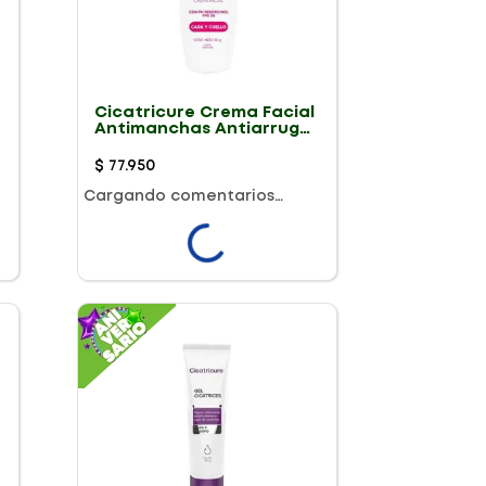
Cicatricure Crema Facial
Antimanchas Antiarrugas
Antiedad 50G
$
77
.
950
Cargando comentarios…