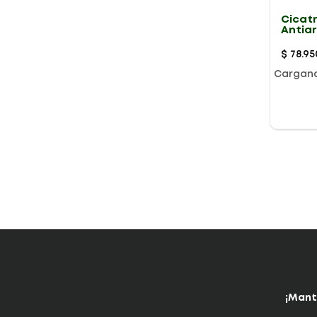
Cicat
Antia
60G
$
78
.
95
Cargan
¡Mant