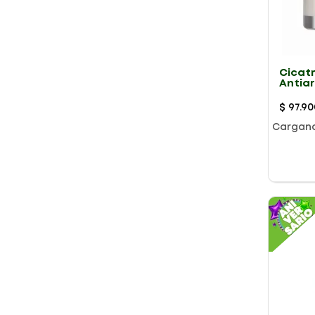
Cicat
Antia
Gold 
$
97
.
90
Cargan