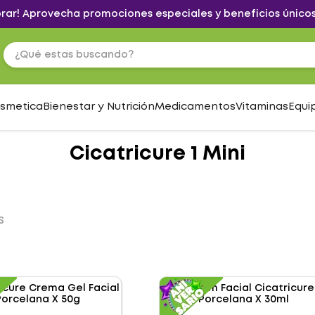
brar! Aprovecha promociones especiales y beneficios únicos
¿Qué estas buscando?
osmetica
Bienestar y Nutrición
Medicamentos
Vitaminas
Equi
Cicatricure 1 Mini
S