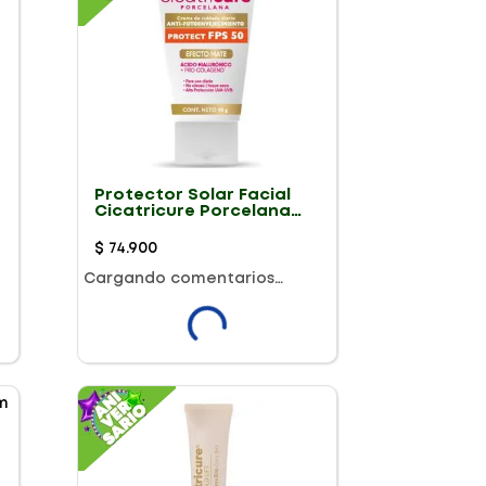
Protector Solar Facial
Cicatricure Porcelana
Fps50 X 40g
$
74
.
900
Cargando comentarios…