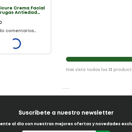
ricure Crema Facial
rrugas Antiedad
0
do comentarios…
Has visto todos los
13
product
Suscríbete a nuestro newsletter
ente al día con nuestras mejores ofertas y novedades exclu