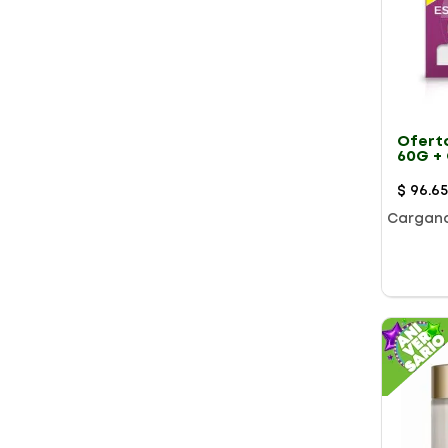
Oferta
60G + 
30G
$
96
.
6
Rangos De Precio
Cargan
$ 56.750
–
$ 103.950