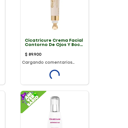
Cicatricure Crema Facial
Contorno De Ojos Y Boca
Antiarrugas Antiedad
Gold Lift 15Ml
$
89
.
900
Cargando comentarios…