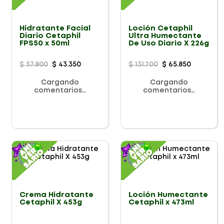
Hidratante Facial
Loción Cetaphil
Diario Cetaphil
Ultra Humectante
FPS50 x 50ml
De Uso Diario X 226g
$
57
.
800
$
43
.
350
$
131
.
700
$
65
.
850
Cargando
Cargando
comentarios…
comentarios…
Crema Hidratante
Loción Humectante
Cetaphil X 453g
Cetaphil x 473ml