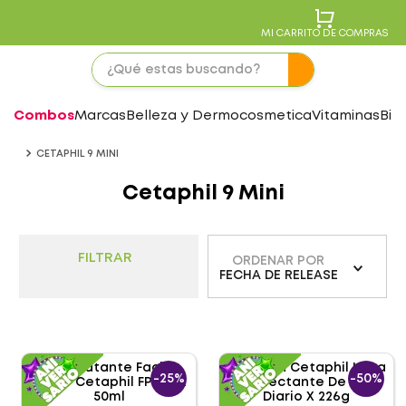
MI CARRITO DE COMPRAS
Combos
Marcas
Belleza y Dermocosmetica
Vitaminas
Bie
CETAPHIL 9 MINI
Cetaphil 9 Mini
FILTRAR
ORDENAR POR
FECHA DE RELEASE
-
25%
-
50%