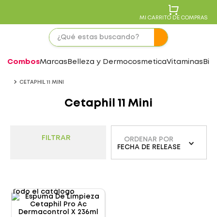
MI CARRITO DE COMPRAS
Combos
Marcas
Belleza y Dermocosmetica
Vitaminas
Bie
CETAPHIL 11 MINI
Cetaphil 11 Mini
FILTRAR
ORDENAR POR
FECHA DE RELEASE
Todo el catálogo