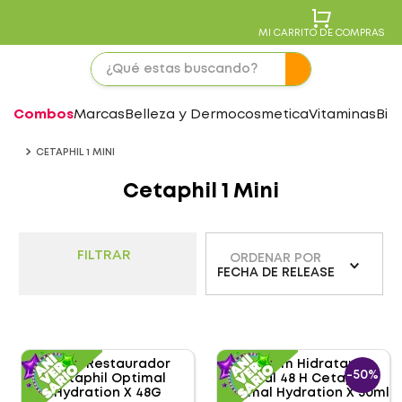
MI CARRITO DE COMPRAS
Combos
Marcas
Belleza y Dermocosmetica
Vitaminas
Bie
CETAPHIL 1 MINI
Cetaphil 1 Mini
FILTRAR
ORDENAR POR
FECHA DE RELEASE
-
50%