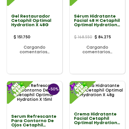
Gel Restaurador
Sérum Hidratante
Cetaphil Optimal
Facial 48 H Cetaphil
Hydration X 48G
Optimal Hydration
X 30ml
$
151
.
750
$
168
.
550
$
84
.
275
Cargando
Cargando
comentarios…
comentarios…
-
50%
Crema Hidratante
Serum Refrescante
Facial Cetaphil
Para Contorno De
Optimal Hydration
Ojos Cetaphil
X 48g