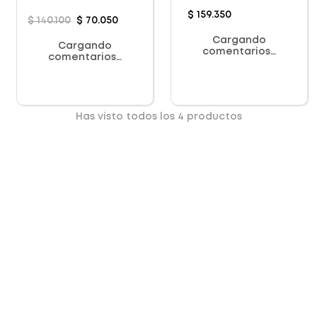
Optimal Hydration
X 15ml
$
159
.
350
$
140
.
100
$
70
.
050
Cargando
Cargando
comentarios…
comentarios…
Has visto todos los
4
productos