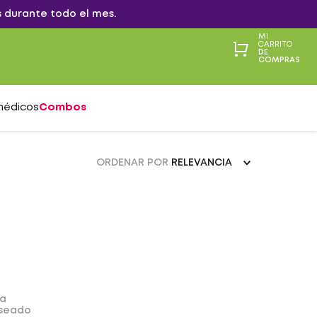
 durante todo el mes.
MI
CARRITO
DE
COMPRAS
médicos
Combos
ORDENAR POR
RELEVANCIA
da
eseado