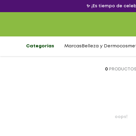
✨ ¡Es tiempo de cele
Categorías
Marcas
Belleza y Dermocosme
0
PRODUCTO
oops!