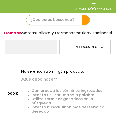
MI CARRITO DE COMPRAS
Combos
Marcas
Belleza y Dermocosmetica
Vitaminas
Bie
RELEVANCIA
No se encontró ningún producto
¿Qué debo hacer?
Comprueba los términos ingresados
oops!
Intenta utilizar una sola palabra
Utiliza términos genéricos en la
búsqueda
Intenta buscar sinónimos del término
deseado