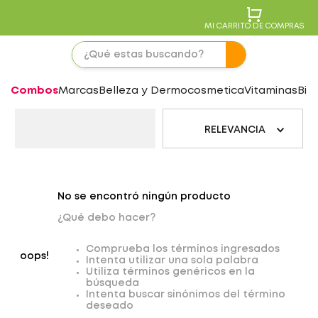
MI CARRITO DE COMPRAS
Combos
Marcas
Belleza y Dermocosmetica
Vitaminas
Bie
RELEVANCIA
No se encontró ningún producto
¿Qué debo hacer?
Comprueba los términos ingresados
oops!
Intenta utilizar una sola palabra
Utiliza términos genéricos en la
búsqueda
Intenta buscar sinónimos del término
deseado