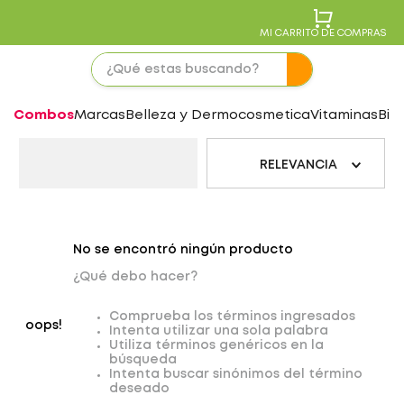
MI CARRITO DE COMPRAS
Combos
Marcas
Belleza y Dermocosmetica
Vitaminas
Bie
RELEVANCIA
No se encontró ningún producto
¿Qué debo hacer?
Comprueba los términos ingresados
oops!
Intenta utilizar una sola palabra
Utiliza términos genéricos en la
búsqueda
Intenta buscar sinónimos del término
deseado