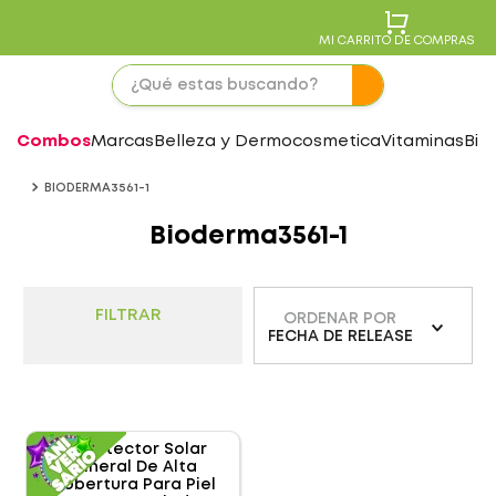
MI CARRITO DE COMPRAS
Combos
Marcas
Belleza y Dermocosmetica
Vitaminas
Bie
BIODERMA3561-1
Bioderma3561-1
FILTRAR
ORDENAR POR
FECHA DE RELEASE