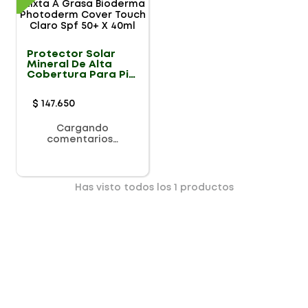
Protector Solar
Mineral De Alta
Cobertura Para Piel
Mixta A Grasa
Bioderma
$
147
.
650
Photoderm Cover
Touch Claro Spf
50+ X 40ml
Cargando
comentarios…
Has visto todos los
1
productos