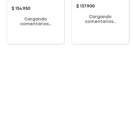
Sébium Mat
Control X 30ml
$
137
.
900
$
154
.
950
Cargando
Cargando
comentarios…
comentarios…