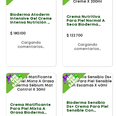
Bioderma Atoderm
Crema Nutritiva
Intensive Gel Creme
Para Piel Normal A
Intensa Nutrición X
Seca Bioderma
500ml
Atoderm Creme X
200ml
$
180
.
100
$
122
.
700
Cargando
Cargando
comentarios…
comentarios…
Bioderma Sensibio
Crema Matificante
Ds+ Crema Para Piel
Para Piel Mixta A
Sensible Con
Grasa Bioderma
Escamas X 40ml