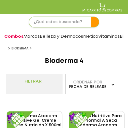
MI CARRITO DE COMPRAS
Combos
Marcas
Belleza y Dermocosmetica
Vitaminas
Bie
BIODERMA 4
Bioderma 4
FILTRAR
ORDENAR POR
FECHA DE RELEASE