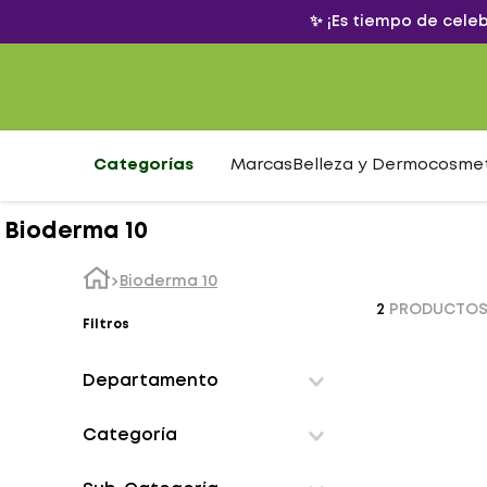
✨ ¡Es tiempo de cele
Categorías
Marcas
Belleza y Dermocosme
Bioderma 10
Bioderma 10
2
PRODUCTO
Filtros
Departamento
Dermocosmetica
Categoría
Facial