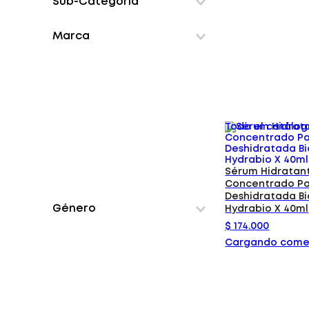
Sub-Categoría
desmaquilladoras
Marca
humectantes
Todo el catálo
Sérum Hidratan
Concentrado Pa
Deshidratada B
Género
Hydrabio X 40ml
$
174
.
000
Cargando come