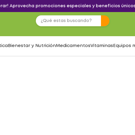
brar! Aprovecha promociones especiales y beneficios únicos
tica
Bienestar y Nutrición
Medicamentos
Vitaminas
Equipos 
S