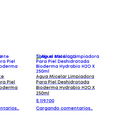
go
Todo el catálogo
te
Agua Micelar Limpiadora
ra Piel
Para Piel Deshidratada
ioderma
Bioderma Hydrabio H2O X
250ml
$
119
.
700
ntarios…
Cargando comentarios…