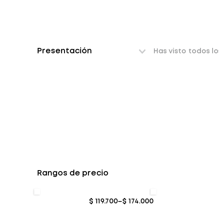
Presentación
Has visto todos l
Rangos de precio
$ 119.700
–
$ 174.000