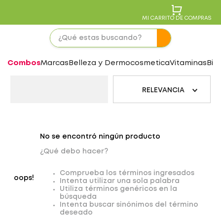
MI CARRITO DE COMPRAS
Combos
Marcas
Belleza y Dermocosmetica
Vitaminas
Bie
RELEVANCIA
No se encontró ningún producto
¿Qué debo hacer?
Comprueba los términos ingresados
oops!
Intenta utilizar una sola palabra
Utiliza términos genéricos en la
búsqueda
Intenta buscar sinónimos del término
deseado