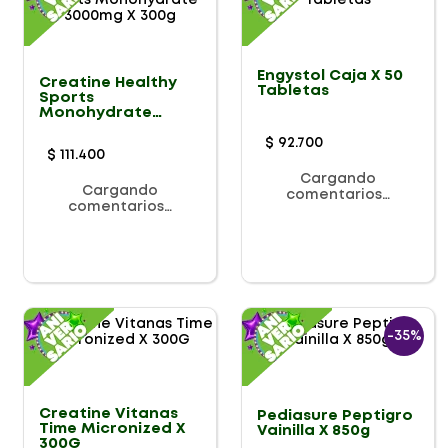
Engystol Caja X 50
Creatine Healthy
Tabletas
Sports
Monohydrate
3000mg X 300g
$
92
.
700
$
111
.
400
Cargando
Cargando
comentarios…
comentarios…
-
35%
Creatine Vitanas
Pediasure Peptigro
Time Micronized X
Vainilla X 850g
300G