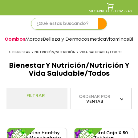
MI CARRITO DE COMPRAS
Combos
Marcas
Belleza y Dermocosmetica
Vitaminas
Bie
BIENESTAR Y NUTRICIÓN/NUTRICIÓN Y VIDA SALUDABLE/TODOS
Bienestar Y Nutrición/Nutrición Y
Vida Saludable/todos
FILTRAR
ORDENAR POR
VENTAS