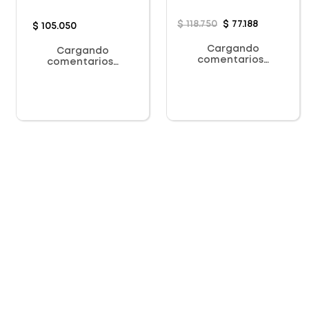
$
118
.
750
$
77
.
188
$
105
.
050
Cargando
Cargando
comentarios…
comentarios…