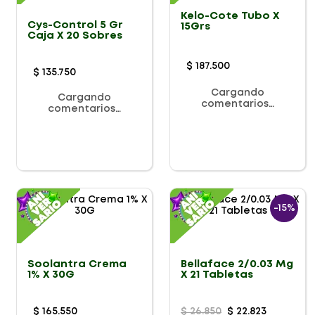
Kelo-Cote Tubo X
Cys-Control 5 Gr
15Grs
Caja X 20 Sobres
$
187
.
500
$
135
.
750
Cargando
Cargando
comentarios…
comentarios…
-
15%
Soolantra Crema
Bellaface 2/0.03 Mg
1% X 30G
X 21 Tabletas
$
165
.
550
$
26
.
850
$
22
.
823