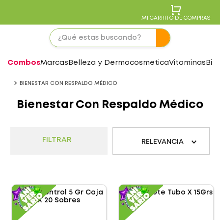
MI CARRITO DE COMPRAS
Combos
Marcas
Belleza y Dermocosmetica
Vitaminas
Bie
BIENESTAR CON RESPALDO MÉDICO
Bienestar Con Respaldo Médico
FILTRAR
RELEVANCIA