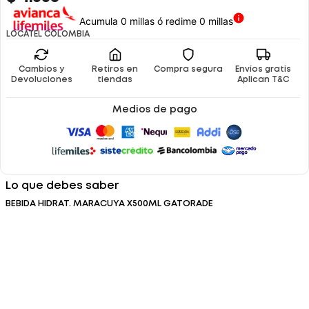
Acumula 0 millas ó redime 0 millas
LOCATEL COLOMBIA
Cambios y
Retiros en
Compra segura
Envíos gratis
Devoluciones
tiendas
Aplican T&C
Medios de pago
Lo que debes saber
BEBIDA HIDRAT. MARACUYA X500ML GATORADE