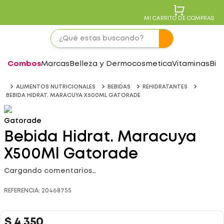
MI CARRITO DE COMPRAS
Combos
Marcas
Belleza y Dermocosmetica
Vitaminas
Bie
ALIMENTOS NUTRICIONALES
BEBIDAS
REHIDRATANTES
BEBIDA HIDRAT. MARACUYA X500ML GATORADE
Gatorade
Bebida Hidrat. Maracuya
X500Ml Gatorade
Cargando comentarios…
REFERENCIA
:
20468755
$
4
.
350