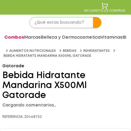
MI CARRITO DE COMPRAS
Combos
Marcas
Belleza y Dermocosmetica
Vitaminas
Bie
ALIMENTOS NUTRICIONALES
BEBIDAS
REHIDRATANTES
BEBIDA HIDRATANTE MANDARINA X500ML GATORADE
Gatorade
Bebida Hidratante
Mandarina X500Ml
Gatorade
Cargando comentarios…
REFERENCIA
:
20468753