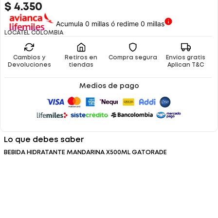
$
4
.
350
Acumula 0 millas ó redime 0 millas
LOCATEL COLOMBIA
Cambios y
Retiros en
Compra segura
Envíos gratis
Devoluciones
tiendas
Aplican T&C
Medios de pago
Lo que debes saber
BEBIDA HIDRATANTE MANDARINA X500ML GATORADE