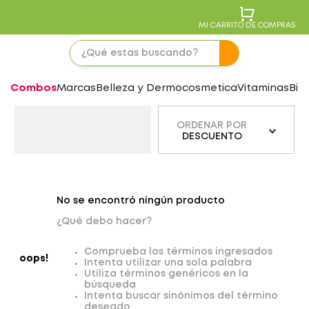
MI CARRITO DE COMPRAS
Combos
Marcas
Belleza y Dermocosmetica
Vitaminas
Bie
ORDENAR POR
DESCUENTO
No se encontró ningún producto
¿Qué debo hacer?
Comprueba los términos ingresados
oops!
Intenta utilizar una sola palabra
Utiliza términos genéricos en la
búsqueda
Intenta buscar sinónimos del término
deseado