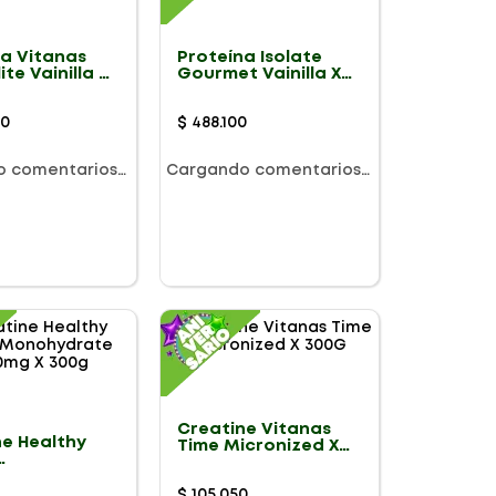
na Vitanas
Proteína Isolate
ite Vainilla X
Gourmet Vainilla X
2270g
00
$
488
.
100
o comentarios…
Cargando comentarios…
Creatine Vitanas
ne Healthy
Time Micronized X
300G
ydrate
 X 300g
$
105
.
050