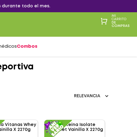
 durante todo el mes.
MI
CARRITO
DE
COMPRAS
médicos
Combos
eportiva
RELEVANCIA