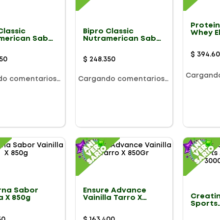
Protei
Classic
Bipro Classic
Whey El
merican Sabor
Nutramerican Sabor
2270g
a X 2lb
Natural X 910g
$
394
.
6
50
$
248
.
350
Cargand
do comentarios…
Cargando comentarios…
rna Sabor
Ensure Advance
Creati
la X 850g
Vainilla Tarro X
Sports
850Gr
Monoh
3000mg
50
$
163
.
400