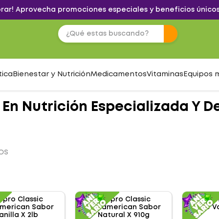
brar! Aprovecha promociones especiales y beneficios únicos
tica
Bienestar y Nutrición
Medicamentos
Vitaminas
Equipos 
 En Nutrición Especializada Y D
OS