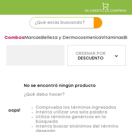
MI CARRITO DE COMPRAS
Combos
Marcas
Belleza y Dermocosmetica
Vitaminas
Bie
ORDENAR POR
DESCUENTO
No se encontró ningún producto
¿Qué debo hacer?
Comprueba los términos ingresados
oops!
Intenta utilizar una sola palabra
Utiliza términos genéricos en la
búsqueda
Intenta buscar sinónimos del término
deseado