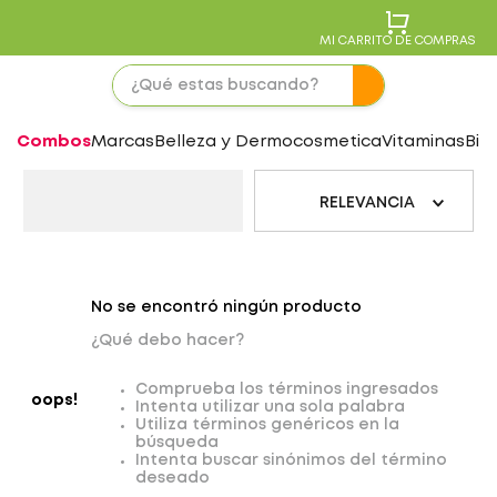
MI CARRITO DE COMPRAS
Combos
Marcas
Belleza y Dermocosmetica
Vitaminas
Bie
RELEVANCIA
No se encontró ningún producto
¿Qué debo hacer?
Comprueba los términos ingresados
oops!
Intenta utilizar una sola palabra
Utiliza términos genéricos en la
búsqueda
Intenta buscar sinónimos del término
deseado