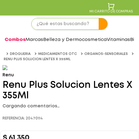
MI CARRITO DE COMPRAS
Combos
Marcas
Belleza y Dermocosmetica
Vitaminas
Bie
DROGUERIA
MEDICAMENTOS OTC
ORGANOS-SENSORIALES
RENU PLUS SOLUCION LENTES X 355ML
Renu
Renu Plus Solucion Lentes X
355Ml
Cargando comentarios…
REFERENCIA
:
20470114
$
61
.
350