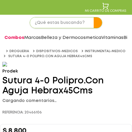
MI CARRITO DE COMPRAS
Combos
Marcas
Belleza y Dermocosmetica
Vitaminas
Bie
DROGUERIA
DISPOSITIVOS-MEDICOS
INSTRUMENTAL-MEDICO
SUTURA 4-0 POLIPRO.CON AGUJA HEBRAX45CMS
Prodek
Sutura 4-0 Polipro.Con
Aguja Hebrax45Cms
Cargando comentarios…
REFERENCIA
:
20466106
$
8
.
800