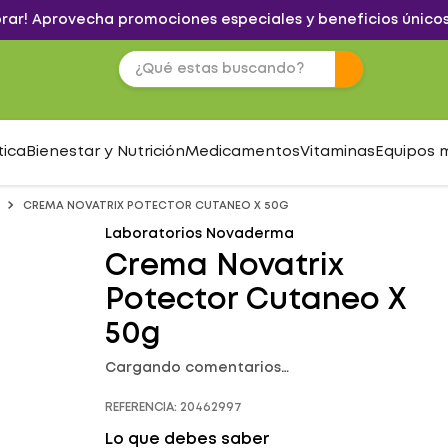
brar! Aprovecha promociones especiales y beneficios únicos
tica
Bienestar y Nutrición
Medicamentos
Vitaminas
Equipos 
CREMA NOVATRIX POTECTOR CUTANEO X 50G
Laboratorios Novaderma
Crema Novatrix
Potector Cutaneo X
50g
Cargando comentarios…
REFERENCIA
:
20462997
Lo que debes saber