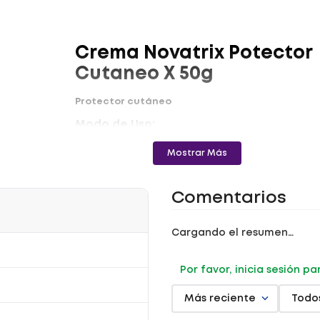
Crema Novatrix Potector
Cutaneo X 50g
Protector cutáneo
Modo de Uso:
Aplicar cantidad suficiente sobre el área de piel
Mostrar Más
deseada. Puede reaplicarse durante el día.
Precauciones:
Comentarios
- Uso cosmético externo únicamente.
- Evitar el contacto con los ojos.
- Manténgase fuera del alcance de los niños
Cargando el resumen…
Contraindicaciones:
Hipersensibilidad a sus componentes. Suspender
Por favor, inicia sesión p
su uso si observa alguna reacción desfavorable.
Registro Sanitario: NSOC20904-06CO.
Más reciente
Todo