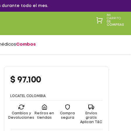
 durante todo el mes.
MI
CARRITO
DE
COMPRAS
médicos
Combos
$
97
.
100
LOCATEL COLOMBIA
Cambios y
Retiros en
Compra
Envíos
Devoluciones
tiendas
segura
gratis
Aplican T&C