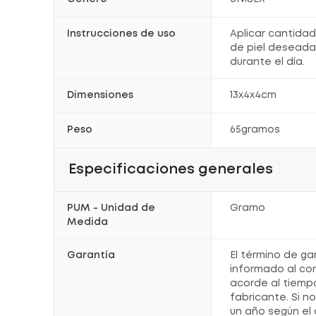
Instrucciones de uso
Aplicar cantidad
de piel deseada
durante el día.
Dimensiones
13x4x4cm
Peso
65gramos
Especificaciones generales
PUM - Unidad de
Gramo
Medida
Garantía
El término de ga
informado al co
acorde al tiemp
fabricante. Si n
un año según el 