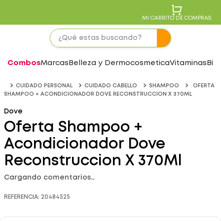
MI CARRITO DE COMPRAS
Combos
Marcas
Belleza y Dermocosmetica
Vitaminas
Bie
CUIDADO PERSONAL
CUIDADO CABELLO
SHAMPOO
OFERTA
SHAMPOO + ACONDICIONADOR DOVE RECONSTRUCCION X 370ML
Dove
Oferta Shampoo +
Acondicionador Dove
Reconstruccion X 370Ml
Cargando comentarios…
REFERENCIA
:
20484525