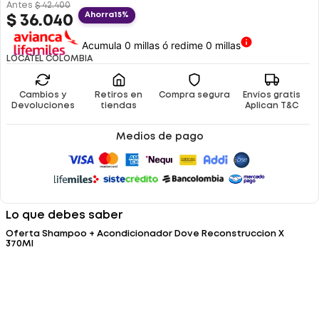
Antes
$
42
.
400
Ahorra
15%
$
36
.
040
Acumula 0 millas ó redime 0 millas
LOCATEL COLOMBIA
Cambios y
Retiros en
Compra segura
Envíos gratis
Devoluciones
tiendas
Aplican T&C
Medios de pago
Lo que debes saber
Oferta Shampoo + Acondicionador Dove Reconstruccion X
370Ml