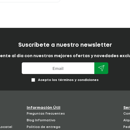
Brinda una bebida con
más cuerpo y
textura
Permite preparar café o té de forma rápida
y sencilla
No requiere filtros desechables
Fácil de usar y limpiar
Alternativa más ecológica y económica
Ideal para uso diario en casa u oficina
Suscríbete a nuestro newsletter
¿Por qué comprar la Prensa
Francesa para Café y Té X 60 en
ente al día con nuestras mejores ofertas y novedades exclu
Locatel?
Comprar la
Prensa Francesa para Café y Té X 60
en Locatel
es elegir practicidad, calidad y
bienestar para tu rutina diaria.
Acepto los términos y condiciones
Beneficios de comprar en Locatel
Confianza y respaldo
de una tienda
reconocida en bienestar y productos para el
hogar.
Productos prácticos y funcionales
para
Información Útil
Ser
complementar tu estilo de vida.
Preguntas frecuentes
Com
Compra segura y fácil
desde la web.
Opciones útiles y versátiles
para tu día a
Blog Informativo
Alqu
día.
 Locatel
Política de entrega
Ped