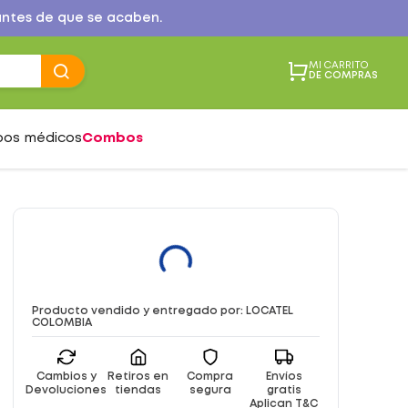
antes de que se acaben.
MI CARRITO
DE COMPRAS
pos médicos
Combos
LOCATEL
COLOMBIA
Cambios y
Retiros en
Compra
Envíos
Devoluciones
tiendas
segura
gratis
Aplican T&C