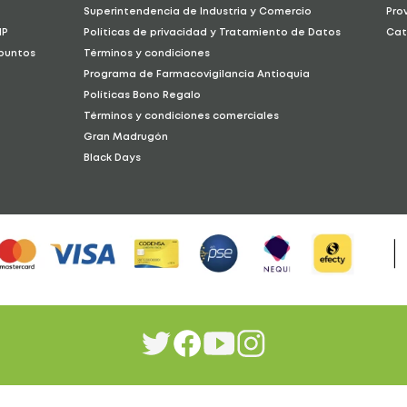
La
Prensa Francesa para Café y Té X 60
es ideal
é
Superintendencia de Industria y Comercio
Pro
para quienes buscan una forma sencilla,
económica y ecológica de disfrutar una bebida
IP
Políticas de privacidad y Tratamiento de Datos
Cat
con mejor sabor, aroma y textura en cada
preparación.
 puntos
Términos y condiciones
Programa de Farmacovigilancia Antioquia
Políticas Bono Regalo
Términos y condiciones comerciales
Gran Madrugón
Black Days