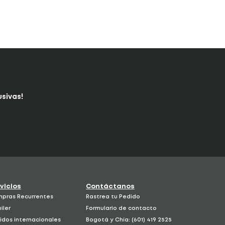
sivas!
vicios
Contáctanos
pras Recurrentes
Rastrea tu Pedido
iler
Formulario de contacto
idos internacionales
Bogotá y Chía: (601) 419 2525