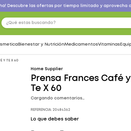
a! Descubre las ofertas por tiempo limitado y aprovecha 
¿Qué estas buscando?
osmetica
Bienestar y Nutrición
Medicamentos
Vitaminas
Equi
 Y TE X 60
Home Supplier
Prensa Frances Café y
Te X 60
Cargando comentarios…
REFERENCIA
:
20484362
Lo que debes saber