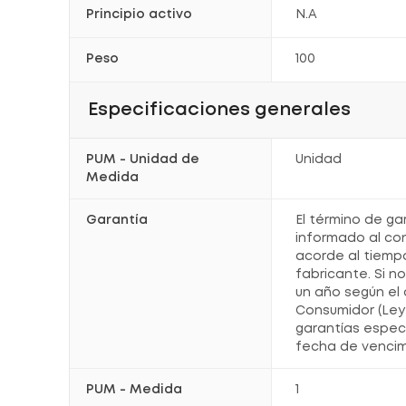
Principio activo
N.A
Peso
100
Especificaciones generales
PUM - Unidad de
Unidad
Medida
Garantía
El término de ga
informado al co
acorde al tiemp
fabricante. Si n
un año según el 
Consumidor (Ley 
garantías espec
fecha de vencim
PUM - Medida
1