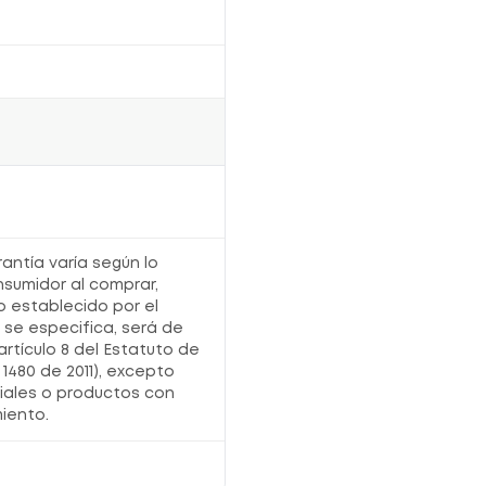
para compartir o disfrutar de varias porciones en
casa, en la oficina o en cualquier momento del día.
Además, es una alternativa
práctica, económica
y amigable con el medio ambiente
, ya que no
requiere filtros desechables.
Características generales de la
Prensa Francesa para Café y Té
X 60
Especificaciones principales
Tipo de producto:
Prensa francesa para
café y té
rantía varía según lo
Capacidad:
600 ml
Equivalencia:
Aproximadamente
2 tazas
nsumidor al comprar,
estándar
o establecido por el
Método de preparación:
Inmersión
Material del vaso:
Vidrio borosilicato
o se especifica, será de
Material del filtro:
Acero inoxidable
artículo 8 del Estatuto de
Resistencia térmica:
Ideal para soportar
temperaturas de hasta
90°C
1480 de 2011), excepto
Uso recomendado:
Preparación de café y
iales o productos con
té
iento.
Beneficios de uso
Extrae mejor los sabores, aceites y aromas
naturales