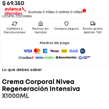
$
69
.
350
Acumula 0 millas ó redime 0 millas
LOCATEL COLOMBIA
Cambios y
Retiros en
Compra segura
Envíos gratis
Devoluciones
tiendas
Aplican T&C
Medios de pago
Lo que debes saber
Crema Corporal Nivea
Regeneración Intensiva
X1000ML