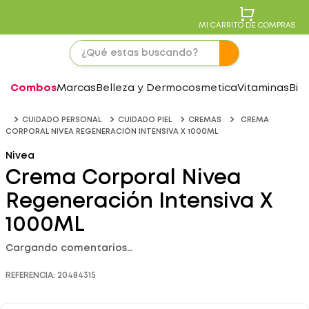
MI CARRITO DE COMPRAS
Combos
Marcas
Belleza y Dermocosmetica
Vitaminas
Bie
CUIDADO PERSONAL
CUIDADO PIEL
CREMAS
CREMA
CORPORAL NIVEA REGENERACIÓN INTENSIVA X 1000ML
Nivea
Crema Corporal Nivea
Regeneración Intensiva X
1000ML
Cargando comentarios…
REFERENCIA
:
20484315