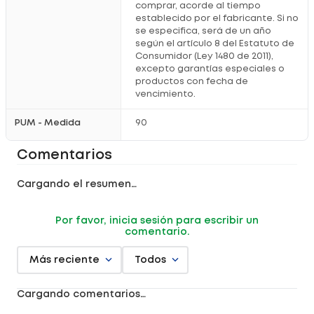
Mantener en su empaque original hasta el consumo.
comprar, acorde al tiempo
Registro sanitario vigente para tu
seguridad
.
establecido por el fabricante. Si no
se especifica, será de un año
según el artículo 8 del Estatuto de
¿Por qué comprarlo en Locatel?
Consumidor (Ley 1480 de 2011),
excepto garantías especiales o
Producto original que brinda
confianza
.
productos con fecha de
Compra online fácil y
segura
.
vencimiento.
Promociones activas para tu
bienestar
.
Medios de pago que aportan
comodidad
.
PUM - Medida
90
Registro sanitario: RSA-0032365-2024
Comentarios
Cargando el resumen…
Por favor, inicia sesión para escribir un
comentario.
Más reciente
Todos
Cargando comentarios…