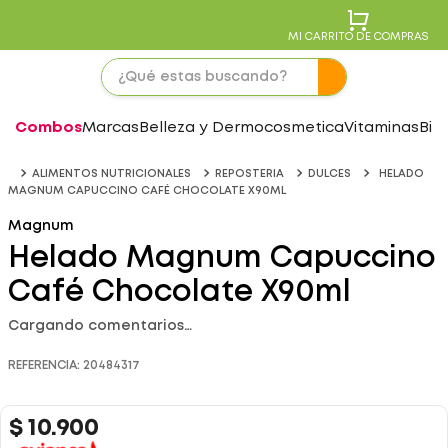
MI CARRITO DE COMPRAS
Combos
Marcas
Belleza y Dermocosmetica
Vitaminas
Bie
ALIMENTOS NUTRICIONALES
REPOSTERIA
DULCES
HELADO
MAGNUM CAPUCCINO CAFÉ CHOCOLATE X90ML
Magnum
Helado Magnum Capuccino
Café Chocolate X90ml
Cargando comentarios…
REFERENCIA
:
20484317
$
10
.
900