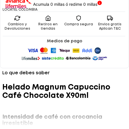
Acumula 0 millas ó redime 0 millas
LOCATEL COLOMBIA
Cambios y
Retiros en
Compra segura
Envíos gratis
Devoluciones
tiendas
Aplican T&C
Medios de pago
Lo que debes saber
Helado Magnum Capuccino
Café Chocolate X90ml
Intensidad de café con crocancia
irresistible