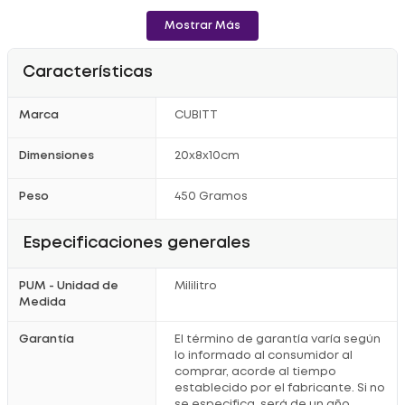
- El Cubitt Travel Mug cuenta con aislamiento al vacío y
Mostrar Más
tecnología de doble pared para mantener tus
bebidas
calientes
hasta 6 horas o
frías
hasta 12.
Características
- Viene con dos tapas intercambiables que se adaptan a tu
estilo de vida: una tapa con carrizo para bebidas frías y una
Marca
CUBITT
tapa hermética para café o té.
Dimensiones
20x8x10cm
- Ideal para el uso diario, cómodo y duradero.
Peso
450 Gramos
Especificaciones generales
PUM - Unidad de
Mililitro
Medida
Garantía
El término de garantía varía según
lo informado al consumidor al
comprar, acorde al tiempo
establecido por el fabricante. Si no
se especifica, será de un año