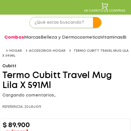
MI CARRITO DE COMPRAS
Combos
Marcas
Belleza y Dermocosmetica
Vitaminas
Bie
HOGAR
ACCESORIOS-HOGAR
TERMO CUBITT TRAVEL MUG LILA
X 591ML
Cubitt
Termo Cubitt Travel Mug
Lila X 591Ml
Cargando comentarios…
REFERENCIA
:
20484109
$
89
.
900