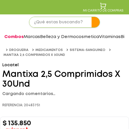
MI CARRITO DE COMPRAS
Combos
Marcas
Belleza y Dermocosmetica
Vitaminas
Bie
DROGUERIA
MEDICAMENTOS
SISTEMA-SANGUINEO
MANTIXA 2,5 COMPRIMIDOS X 30UND
Locatel
Mantixa 2,5 Comprimidos X
30Und
Cargando comentarios…
REFERENCIA
:
20483751
$
135
.
850